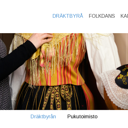
DRÄKTBYRÅ
FOLKDANS
KA
Dräktbyrån
Pukutoimisto