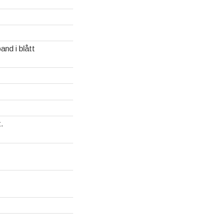
nd i blått
t.