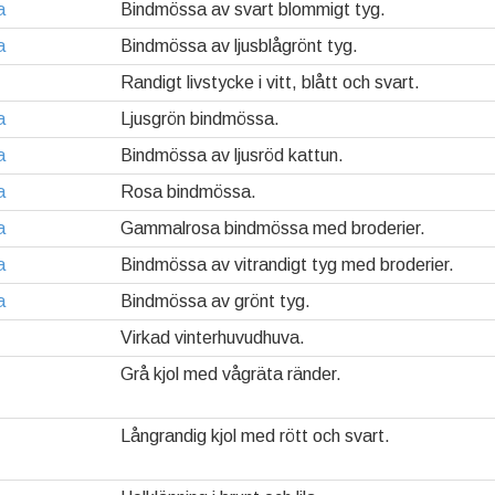
a
Bindmössa av svart blommigt tyg.
a
Bindmössa av ljusblågrönt tyg.
Randigt livstycke i vitt, blått och svart.
a
Ljusgrön bindmössa.
a
Bindmössa av ljusröd kattun.
a
Rosa bindmössa.
a
Gammalrosa bindmössa med broderier.
a
Bindmössa av vitrandigt tyg med broderier.
a
Bindmössa av grönt tyg.
Virkad vinterhuvudhuva.
Grå kjol med vågräta ränder.
Långrandig kjol med rött och svart.