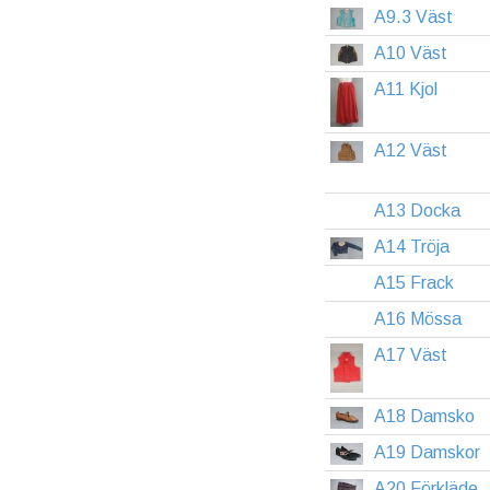
A9.3 Väst
A10 Väst
A11 Kjol
A12 Väst
A13 Docka
A14 Tröja
A15 Frack
A16 Mössa
A17 Väst
A18 Damsko
A19 Damskor
A20 Förkläde