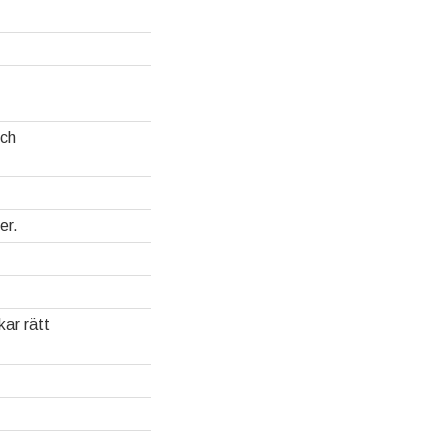
och
er.
kar rätt