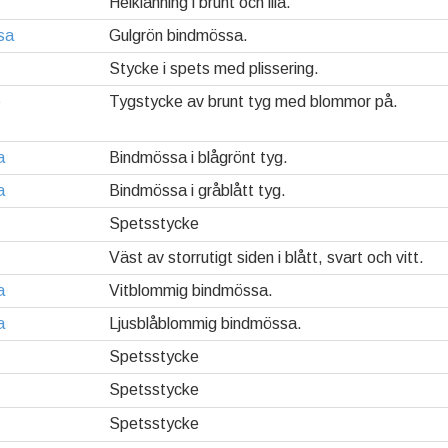
Helklänning i brunt och lila.
sa
Gulgrön bindmössa.
Stycke i spets med plissering.
e
Tygstycke av brunt tyg med blommor på.
a
Bindmössa i blågrönt tyg.
a
Bindmössa i gråblått tyg.
Spetsstycke
Väst av storrutigt siden i blått, svart och vitt.
a
Vitblommig bindmössa.
a
Ljusblåblommig bindmössa.
Spetsstycke
Spetsstycke
Spetsstycke