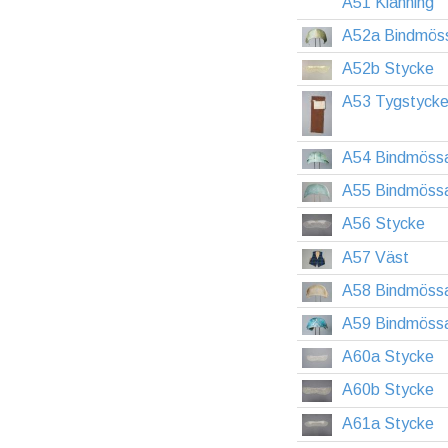
A51 Klänning
A52a Bindmös
A52b Stycke
A53 Tygstyck
A54 Bindmöss
A55 Bindmöss
A56 Stycke
A57 Väst
A58 Bindmöss
A59 Bindmöss
A60a Stycke
A60b Stycke
A61a Stycke