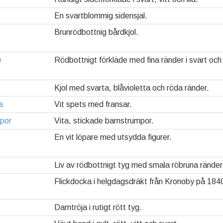
En svartblommig sidensjal.
Brunrödbottnig bårdkjol.
e
Rödbottnigt förkläde med fina ränder i svart och 
Kjol med svarta, blåvioletta och röda ränder.
s
Vit spets med fransar.
por
Vita, stickade barnstrumpor.
En vit löpare med utsydda figurer.
Liv av rödbottnigt tyg med smala röbruna ränder
Flickdocka i helgdagsdräkt från Kronoby på 1840
Damtröja i rutigt rött tyg.