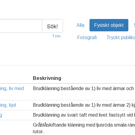
Sök!
Alla
Fysiskt objekt
Töm
Fotografi
Tryckt publik
Beskrivning
ing, liv med
Brudklänning bestående av 1) liv med ärmar och 2
ng, kjol
Brudklänning bestående av 1) liv med ärmar 2) kj
g
Brudklänning av svart taft med livet fastsytt vid 
Gråblåskiftande klänning med ljusröda smala ränd
rutor.