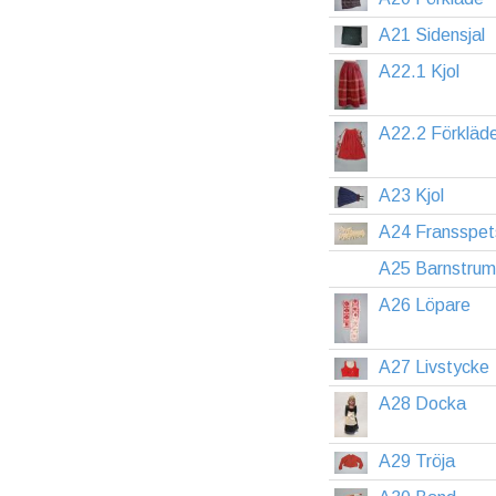
A21 Sidensjal
A22.1 Kjol
A22.2 Förkläd
A23 Kjol
A24 Fransspet
A25 Barnstrum
A26 Löpare
A27 Livstycke
A28 Docka
A29 Tröja