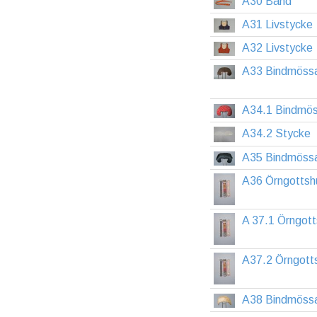
A30 Band
A31 Livstycke
A32 Livstycke
A33 Bindmöss
A34.1 Bindmö
A34.2 Stycke
A35 Bindmöss
A36 Örngottsh
A 37.1 Örngot
A37.2 Örngott
A38 Bindmöss