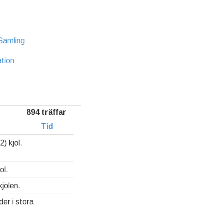
Samling
ation
894 träffar
Tid
) kjol.
ol.
kjolen.
er i stora