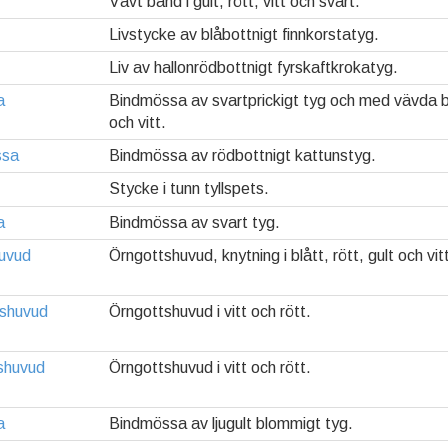
Vävt band i gult, rött, vitt och svart.
Livstycke av blåbottnigt finnkorstatyg.
Liv av hallonrödbottnigt fyrskaftkrokatyg.
a
Bindmössa av svartprickigt tyg och med vävda ba
och vitt.
ssa
Bindmössa av rödbottnigt kattunstyg.
Stycke i tunn tyllspets.
a
Bindmössa av svart tyg.
uvud
Örngottshuvud, knytning i blått, rött, gult och vit
tshuvud
Örngottshuvud i vitt och rött.
shuvud
Örngottshuvud i vitt och rött.
a
Bindmössa av ljugult blommigt tyg.