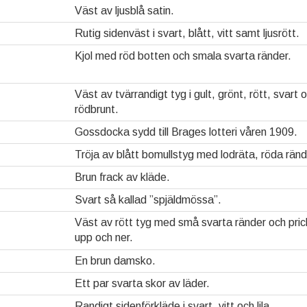
Väst av ljusblå satin.
Rutig sidenväst i svart, blått, vitt samt ljusrött.
Kjol med röd botten och smala svarta ränder.
Väst av tvärrandigt tyg i gult, grönt, rött, svart 
rödbrunt.
Gossdocka sydd till Brages lotteri våren 1909.
Tröja av blått bomullstyg med lodräta, röda ränd
Brun frack av kläde.
Svart så kallad ”spjäldmössa”.
Väst av rött tyg med små svarta ränder och pric
upp och ner.
En brun damsko.
Ett par svarta skor av läder.
Randigt sidenförkläde i svart, vitt och lila.