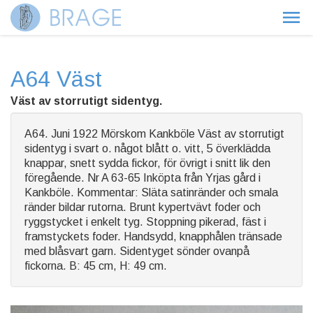
A64 Väst
Väst av storrutigt sidentyg.
A64. Juni 1922 Mörskom Kankböle Väst av storrutigt
sidentyg i svart o. något blått o. vitt, 5 överklädda
knappar, snett sydda fickor, för övrigt i snitt lik den
föregående. Nr A 63-65 Inköpta från Yrjas gård i
Kankböle. Kommentar: Släta satinränder och smala
ränder bildar rutorna. Brunt kypertvävt foder och
ryggstycket i enkelt tyg. Stoppning pikerad, fäst i
framstyckets foder. Handsydd, knapphålen tränsade
med blåsvart garn. Sidentyget sönder ovanpå
fickorna. B: 45 cm, H: 49 cm.