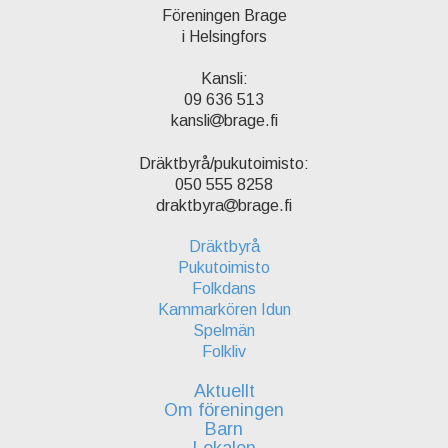
Föreningen Brage
i Helsingfors
Kansli:
09 636 513
kansli
brage.fi
Dräktbyrå/pukutoimisto:
050 555 8258
draktbyra
brage.fi
Dräktbyrå
Pukutoimisto
Folkdans
Kammarkören Idun
Spelmän
Folkliv
Aktuellt
Om föreningen
Barn
Lokalen