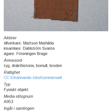
Aktörer
tillverkare: Mattson Mathilda
insamlare: Dahlström Svante
ägare: Föreningen Brage
Ämnesord
tyg, dräkthistoria, bomull, broderi
Rättighet
CC Erkännande-IckeKommersiell
Typ
Fysiskt objekt
Media id/signum
A053
Ingår i samlingen