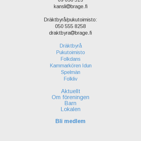
kansli
brage.fi
Dräktbyrå/pukutoimisto:
050 555 8258
draktbyra
brage.fi
Dräktbyrå
Pukutoimisto
Folkdans
Kammarkören Idun
Spelmän
Folkliv
Aktuellt
Om föreningen
Barn
Lokalen
Bli medlem