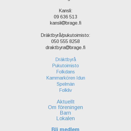
Kansli:
09 636 513
kansli
brage.fi
Dräktbyrå/pukutoimisto:
050 555 8258
draktbyra
brage.fi
Dräktbyrå
Pukutoimisto
Folkdans
Kammarkören Idun
Spelmän
Folkliv
Aktuellt
Om föreningen
Barn
Lokalen
Bli medlem