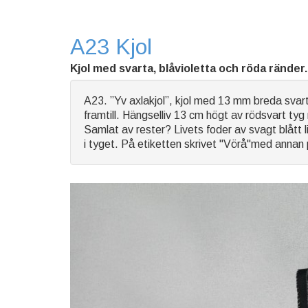
A23 Kjol
Kjol med svarta, blåvioletta och röda ränder.
A23. ”Yv axlakjol”, kjol med 13 mm breda svar
framtill. Hängselliv 13 cm högt av rödsvart tyg
Samlat av rester? Livets foder av svagt blått l
i tyget. På etiketten skrivet "Vörå"med annan 