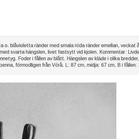
ta o. blåvioletta ränder med smala röda ränder emellan, veckat 
 med svarta hängslen, livet fastsytt vid kjolen. Kommentar: Livde
innetyg. Foder i fållen av blått. Hängslen av kläde i olika bredd
penna, förmodligen från Vörå. L: 87 cm, midja: 67 cm, B i fållen: