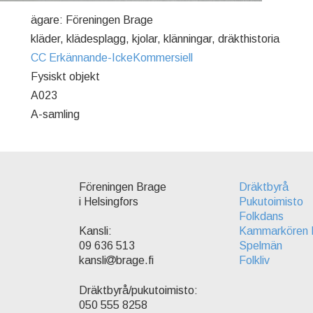
ägare: Föreningen Brage
kläder, klädesplagg, kjolar, klänningar, dräkthistoria
CC Erkännande-IckeKommersiell
Fysiskt objekt
A023
A-samling
Föreningen Brage
Dräktbyrå
i Helsingfors
Pukutoimisto
Folkdans
Kammarkören 
Kansli:
Spelmän
09 636 513
Folkliv
kansli
brage.fi
Dräktbyrå/pukutoimisto:
050 555 8258