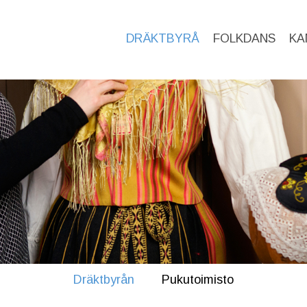
DRÄKTBYRÅ
FOLKDANS
KA
Dräktbyrån
Pukutoimisto