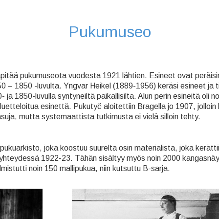
Pukumuseo
pitää pukumuseota vuodesta 1921 lähtien. Esineet ovat peräisin 
 – 1850 -luvulta. Yngvar Heikel (1889-1956) keräsi esineet ja t
 ja 1850-luvulla syntyneiltä paikallisilta. Alun perin esineitä oli n
etteloitua esinettä. Pukutyö aloitettiin Bragella jo 1907, jolloin
asuja, mutta systemaattista tutkimusta ei vielä silloin tehty.
pukuarkisto, joka koostuu suurelta osin materialista, joka kerätti
 yhteydessä 1922-23. Tähän sisältyy myös noin 2000 kangasnäy
istutti noin 150 mallipukua, niin kutsuttu B-sarja.