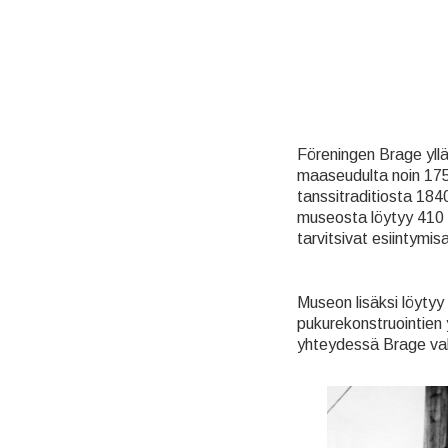
Föreningen Brage yllä
maaseudulta noin 1750
tanssitraditiosta 1840-
museosta löytyy 410 lu
tarvitsivat esiintymis
Museon lisäksi löytyy 
pukurekonstruointien
yhteydessä Brage valm