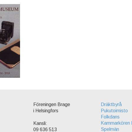
Föreningen Brage
Dräktbyrå
i Helsingfors
Pukutoimisto
Folkdans
Kammarkören 
Kansli:
Spelmän
09 636 513