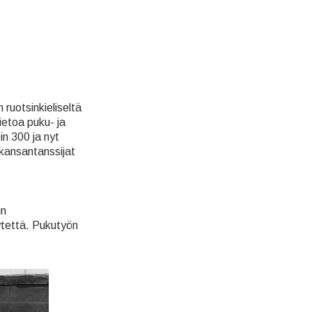
ruotsinkieliseltä
ietoa puku- ja
oin 300 ja nyt
 kansantanssijat
in
tettä. Pukutyön