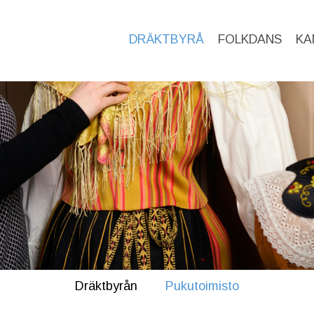
DRÄKTBYRÅ
FOLKDANS
KA
Dräktbyrån
Pukutoimisto