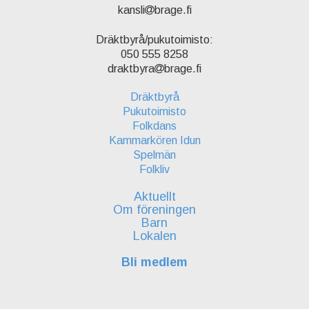
kansli
brage.fi
Dräktbyrå/pukutoimisto:
050 555 8258
draktbyra
brage.fi
Dräktbyrå
Pukutoimisto
Folkdans
Kammarkören Idun
Spelmän
Folkliv
Aktuellt
Om föreningen
Barn
Lokalen
Bli medlem