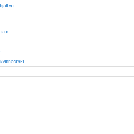
kjoltyg
garn
e
kvinnodräkt