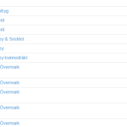
ltyg
il
il
by & Socklot
by
y kvinnodräkt
-Övermark
-Övermark
-Övermark
-Övermark
-Övermark