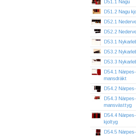
D51.1 Nagu
D51.2 Nagu kjo
D52.1 Nedervet
D52.2 Nedervet
D53.1 Nykarle
D53.2 Nykarle
D53.3 Nykarleb
D54.1 Närpes
mansdräkt
D54.2 Närpes
D54.3 Närpes
mansvästtyg
D54.4 Närpes
kjoltyg
D54.5 Närpes