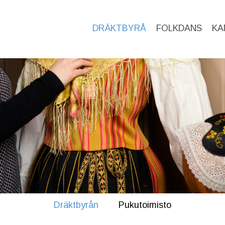
DRÄKTBYRÅ
FOLKDANS
KA
Dräktbyrån
Pukutoimisto