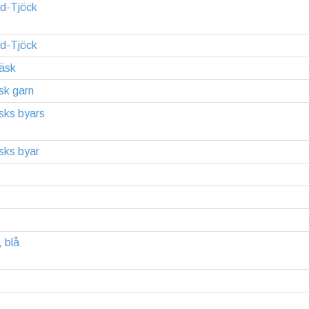
rd-Tjöck
rd-Tjöck
äsk
sk garn
sks byars
sks byar
, blå