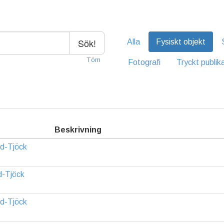
Sök!
Alla
Fysiskt objekt
Töm
Fotografi
Tryckt publik
Beskrivning
rd-Tjöck
d-Tjöck
rd-Tjöck