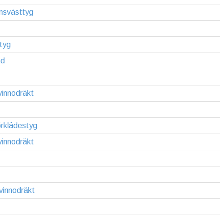
nsvästtyg
ltyg
nd
vinnodräkt
örklädestyg
vinnodräkt
vinnodräkt