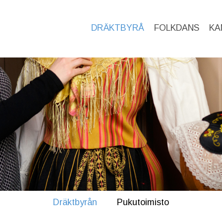
DRÄKTBYRÅ
FOLKDANS
KA
Dräktbyrån
Pukutoimisto