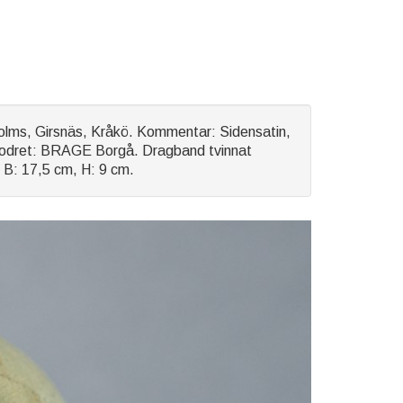
Öholms, Girsnäs, Kråkö. Kommentar: Sidensatin,
k i fodret: BRAGE Borgå. Dragband tvinnat
 B: 17,5 cm, H: 9 cm.