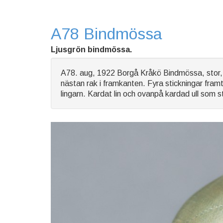
A78 Bindmössa
Ljusgrön bindmössa.
A78. aug, 1922 Borgå Kråkö Bindmössa, stor, l
nästan rak i framkanten. Fyra stickningar fram
lingarn. Kardat lin och ovanpå kardad ull som