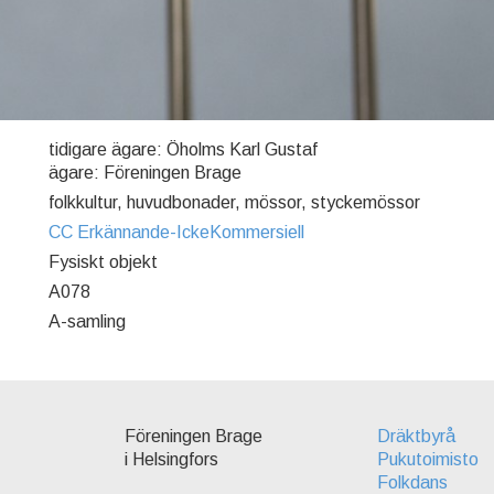
tidigare ägare: Öholms Karl Gustaf
ägare: Föreningen Brage
folkkultur, huvudbonader, mössor, styckemössor
CC Erkännande-IckeKommersiell
Fysiskt objekt
A078
A-samling
Föreningen Brage
Dräktbyrå
i Helsingfors
Pukutoimisto
Folkdans