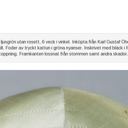
jusgrön utan rosett, 6 veck i vinkel. Inköpta från Karl Gustaf 
till. Foder av tryckt kattun i gröna nyanser. Inskrivet med bläc
 stoppning. Framkanten lossnat från stommen samt andra skador.