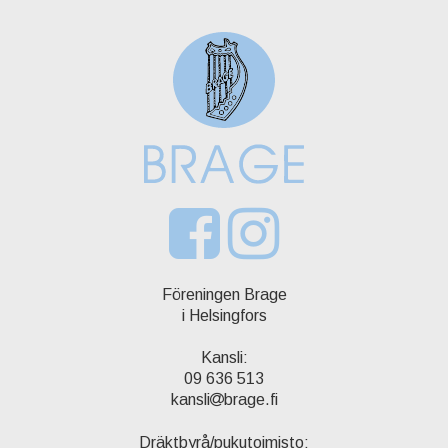
Föreningen Brage
i Helsingfors
Kansli:
09 636 513
kansli
brage.fi
Dräktbyrå/pukutoimisto: