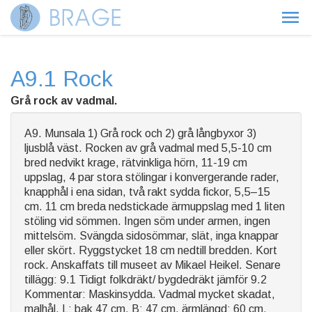
A9.1 Rock
Grå rock av vadmal.
A9. Munsala 1) Grå rock och 2) grå långbyxor 3)
ljusblå väst. Rocken av grå vadmal med 5,5-10 cm
bred nedvikt krage, rätvinkliga hörn, 11-19 cm
uppslag, 4 par stora stölingar i konvergerande rader,
knapphål i ena sidan, två rakt sydda fickor, 5,5–15
cm. 11 cm breda nedstickade ärmuppslag med 1 liten
stöling vid sömmen. Ingen söm under armen, ingen
mittelsöm. Svängda sidosömmar, slät, inga knappar
eller skört. Ryggstycket 18 cm nedtill bredden. Kort
rock. Anskaffats till museet av Mikael Heikel. Senare
tillägg: 9.1 Tidigt folkdräkt/ bygdedräkt jämför 9.2
Kommentar: Maskinsydda. Vadmal mycket skadat,
malhål. L: bak 47 cm, B: 47 cm, ärmlängd: 60 cm.