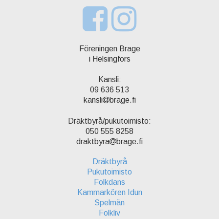
Föreningen Brage
i Helsingfors
Kansli:
09 636 513
kansli
brage.fi
Dräktbyrå/pukutoimisto:
050 555 8258
draktbyra
brage.fi
Dräktbyrå
Pukutoimisto
Folkdans
Kammarkören Idun
Spelmän
Folkliv