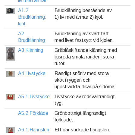
liv med ärmar
A1.2
Brudklänning bestående av
Brudklänning,
1) liv med ärmar 2) kjol.
kjol
A2
Brudklänning av svart taft
Brudklänning
med livet fastsytt vid kjolen.
A3 Klänning
Gråblåskiftande klänning med
ljusröda smala ränder i stora
rutor.
A4 Livstycke
Randigt snörliv med stora
sköt i ryggen och
uppsträckta flikar på sidorna.
A5.1 Livstycke
Livstycke av rödsvartrandigt
tyg.
A5.2 Förkläde
Grönbottnigt långrandigt
förkläde.
A6.1 Hängslen
Ett par stickade hängslen.