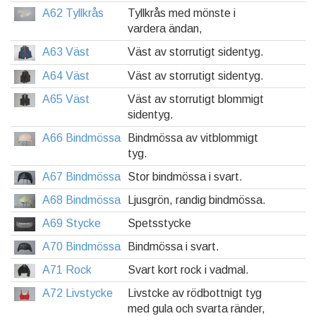
A62 Tyllkrås
Tyllkrås med mönste i
vardera ändan,
A63 Väst
Väst av storrutigt sidentyg.
A64 Väst
Väst av storrutigt sidentyg.
A65 Väst
Väst av storrutigt blommigt
sidentyg.
A66 Bindmössa
Bindmössa av vitblommigt
tyg.
A67 Bindmössa
Stor bindmössa i svart.
A68 Bindmössa
Ljusgrön, randig bindmössa.
A69 Stycke
Spetsstycke
A70 Bindmössa
Bindmössa i svart.
A71 Rock
Svart kort rock i vadmal.
A72 Livstycke
Livstcke av rödbottnigt tyg
med gula och svarta ränder,