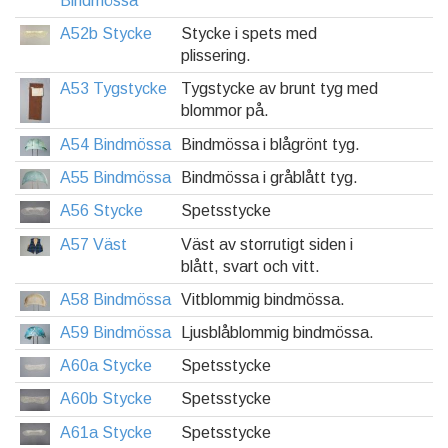
Bindmössa
A52b Stycke
Stycke i spets med
plissering.
A53 Tygstycke
Tygstycke av brunt tyg med
blommor på.
A54 Bindmössa
Bindmössa i blågrönt tyg.
A55 Bindmössa
Bindmössa i gråblått tyg.
A56 Stycke
Spetsstycke
A57 Väst
Väst av storrutigt siden i
blått, svart och vitt.
A58 Bindmössa
Vitblommig bindmössa.
A59 Bindmössa
Ljusblåblommig bindmössa.
A60a Stycke
Spetsstycke
A60b Stycke
Spetsstycke
A61a Stycke
Spetsstycke