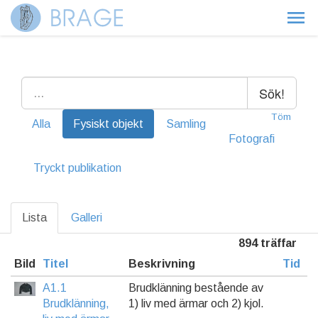
Sök!
Töm
Alla
Fysiskt objekt
Samling
Fotografi
Tryckt publikation
Lista
Galleri
894 träffar
Bild
Titel
Beskrivning
Tid
A1.1
Brudklänning bestående av
Brudklänning,
1) liv med ärmar och 2) kjol.