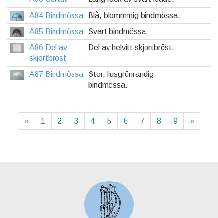
A84 Bindmössa
Blå, blommmig bindmössa.
A85 Bindmössa
Svart bindmössa.
A86 Del av
Del av helvitt skjortbröst.
skjortbröst
A87 Bindmössa
Stor, ljusgrönrandig
bindmössa.
«
1
2
3
4
5
6
7
8
9
»