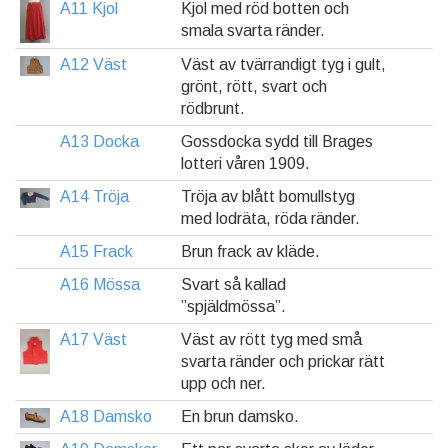
A11 Kjol
Kjol med röd botten och
smala svarta ränder.
A12 Väst
Väst av tvärrandigt tyg i gult,
grönt, rött, svart och
rödbrunt.
A13 Docka
Gossdocka sydd till Brages
lotteri våren 1909.
A14 Tröja
Tröja av blått bomullstyg
med lodräta, röda ränder.
A15 Frack
Brun frack av kläde.
A16 Mössa
Svart så kallad
”spjäldmössa”.
A17 Väst
Väst av rött tyg med små
svarta ränder och prickar rätt
upp och ner.
A18 Damsko
En brun damsko.