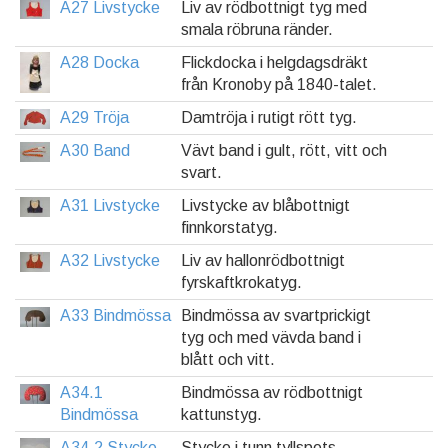
A27 Livstycke
Liv av rödbottnigt tyg med
smala röbruna ränder.
A28 Docka
Flickdocka i helgdagsdräkt
från Kronoby på 1840-talet.
A29 Tröja
Damtröja i rutigt rött tyg.
A30 Band
Vävt band i gult, rött, vitt och
svart.
A31 Livstycke
Livstycke av blåbottnigt
finnkorstatyg.
A32 Livstycke
Liv av hallonrödbottnigt
fyrskaftkrokatyg.
A33 Bindmössa
Bindmössa av svartprickigt
tyg och med vävda band i
blått och vitt.
A34.1
Bindmössa av rödbottnigt
Bindmössa
kattunstyg.
A34.2 Stycke
Stycke i tunn tyllspets.