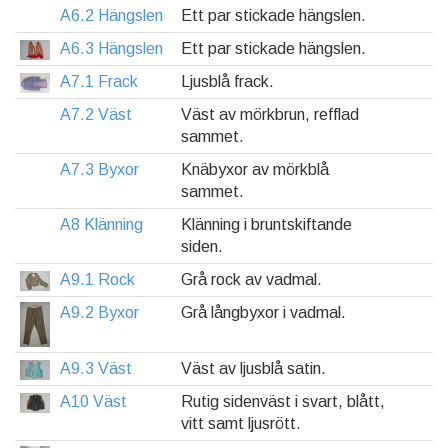
A6.2 Hängslen
Ett par stickade hängslen.
A6.3 Hängslen
Ett par stickade hängslen.
A7.1 Frack
Ljusblå frack.
A7.2 Väst
Väst av mörkbrun, refflad
sammet.
A7.3 Byxor
Knäbyxor av mörkblå
sammet.
A8 Klänning
Klänning i bruntskiftande
siden.
A9.1 Rock
Grå rock av vadmal.
A9.2 Byxor
Grå långbyxor i vadmal.
A9.3 Väst
Väst av ljusblå satin.
A10 Väst
Rutig sidenväst i svart, blått,
vitt samt ljusrött.