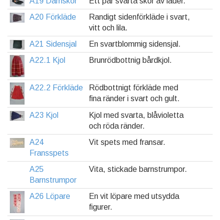
A19 Damskor
Ett par svarta skor av läder.
A20 Förkläde
Randigt sidenförkläde i svart,
vitt och lila.
A21 Sidensjal
En svartblommig sidensjal.
A22.1 Kjol
Brunrödbottnig bårdkjol.
A22.2 Förkläde
Rödbottnigt förkläde med
fina ränder i svart och gult.
A23 Kjol
Kjol med svarta, blåvioletta
och röda ränder.
A24
Vit spets med fransar.
Fransspets
A25
Vita, stickade barnstrumpor.
Barnstrumpor
A26 Löpare
En vit löpare med utsydda
figurer.