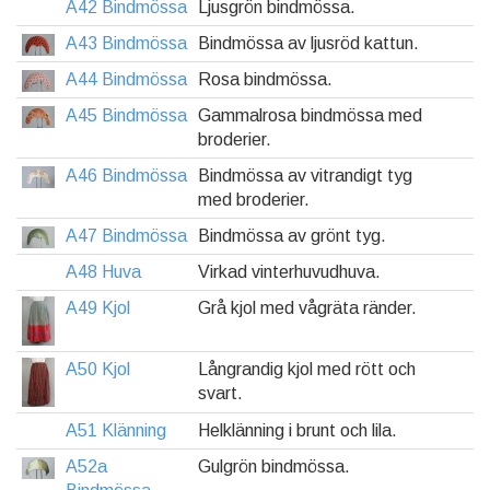
A42 Bindmössa
Ljusgrön bindmössa.
A43 Bindmössa
Bindmössa av ljusröd kattun.
A44 Bindmössa
Rosa bindmössa.
A45 Bindmössa
Gammalrosa bindmössa med
broderier.
A46 Bindmössa
Bindmössa av vitrandigt tyg
med broderier.
A47 Bindmössa
Bindmössa av grönt tyg.
A48 Huva
Virkad vinterhuvudhuva.
A49 Kjol
Grå kjol med vågräta ränder.
A50 Kjol
Långrandig kjol med rött och
svart.
A51 Klänning
Helklänning i brunt och lila.
A52a
Gulgrön bindmössa.