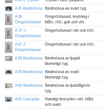
A35 Bindmössa
Bindmössa av svart tyg.
A36
Örngottshuvud, knytning i
Örngottshuvud
blått, rött, gult och vitt.
A 37.1
Örngottshuvud i vitt och rött.
Örngottshuvud
A37.2
Örngottshuvud i vitt och rött.
Örngottshuvud
A38 Bindmössa
Bindmössa av ljugult
blommigt tyg.
A39 Bindmössa
Bindmössa av svart
blommigt tyg.
A40 Bindmössa
Bindmössa av ljusblågrönt
tyg.
A41 Livstycke
Randigt livstycke i vitt, blått
och svart.