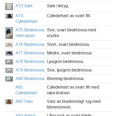
A73 Särk
Särk i lintyg.
A74
Cylinderhatt av svart filt.
Cylinderhatt
A75 Bindmössa
Stor, svart bindmössa med
med spets
stycke.
A76 Bindmössa
Stort, svart bindmössa.
A77 Bindmössa
Mindre, svart bindmössa.
A78 Bindmössa
Ljusgrön bindmössa.
A79 Bindmössa
Stor, ljusgrön bindmössa.
A80 Bindmössa
Blommig bindmössa.
A81
Cylinderhatt av svart filt med
Cylinderhatt
raka brätten.
A82 Väst
Väst av brunbottnigt tyg med
blommönster.
A83 Sortut
Lång rock av svart kläde.