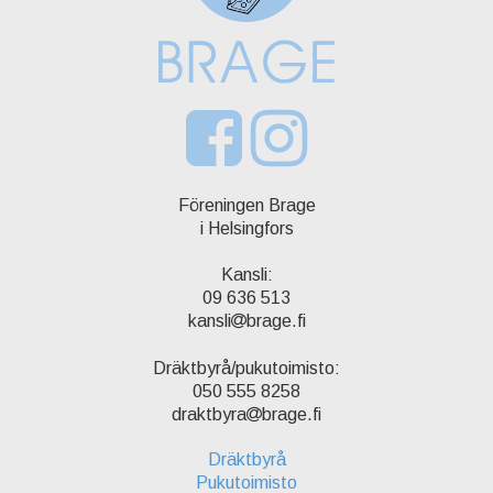
Föreningen Brage
i Helsingfors
Kansli:
09 636 513
kansli
brage.fi
Dräktbyrå/pukutoimisto:
050 555 8258
draktbyra
brage.fi
Dräktbyrå
Pukutoimisto