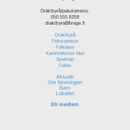
Dräktbyrå/pukutoimisto:
050 555 8258
draktbyra
brage.fi
Dräktbyrå
Pukutoimisto
Folkdans
Kammarkören Idun
Spelmän
Folkliv
Aktuellt
Om föreningen
Barn
Lokalen
Bli medlem