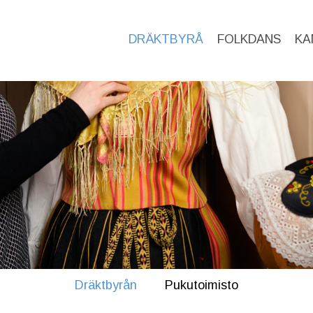
DRÄKTBYRÅ
FOLKDANS
KA
Dräktbyrån
Pukutoimisto