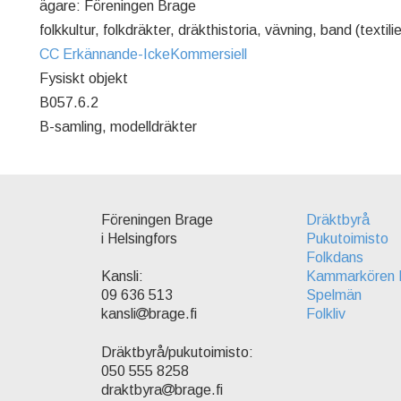
ägare: Föreningen Brage
folkkultur, folkdräkter, dräkthistoria, vävning, band (textilie
CC Erkännande-IckeKommersiell
Fysiskt objekt
B057.6.2
B-samling, modelldräkter
Föreningen Brage
Dräktbyrå
i Helsingfors
Pukutoimisto
Folkdans
Kammarkören 
Kansli:
Spelmän
09 636 513
Folkliv
kansli
brage.fi
Dräktbyrå/pukutoimisto:
050 555 8258
draktbyra
brage.fi