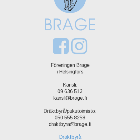
Föreningen Brage
i Helsingfors
Kansli:
09 636 513
kansli
brage.fi
Dräktbyrå/pukutoimisto:
050 555 8258
draktbyra
brage.fi
Dräktbyrå