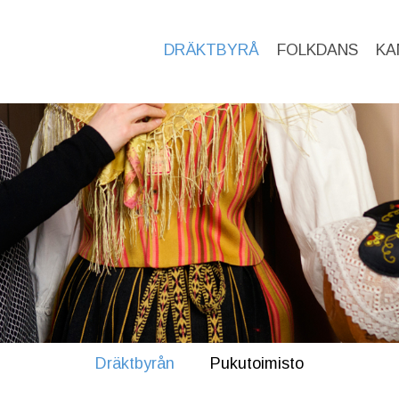
DRÄKTBYRÅ
FOLKDANS
KA
Dräktbyrån
Pukutoimisto