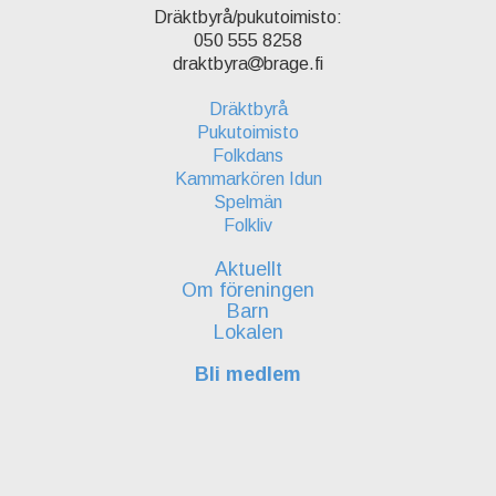
Dräktbyrå/pukutoimisto:
050 555 8258
draktbyra
brage.fi
Dräktbyrå
Pukutoimisto
Folkdans
Kammarkören Idun
Spelmän
Folkliv
Aktuellt
Om föreningen
Barn
Lokalen
Bli medlem