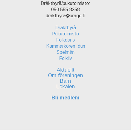
Dräktbyrå/pukutoimisto:
050 555 8258
draktbyra
brage.fi
Dräktbyrå
Pukutoimisto
Folkdans
Kammarkören Idun
Spelmän
Folkliv
Aktuellt
Om föreningen
Barn
Lokalen
Bli medlem