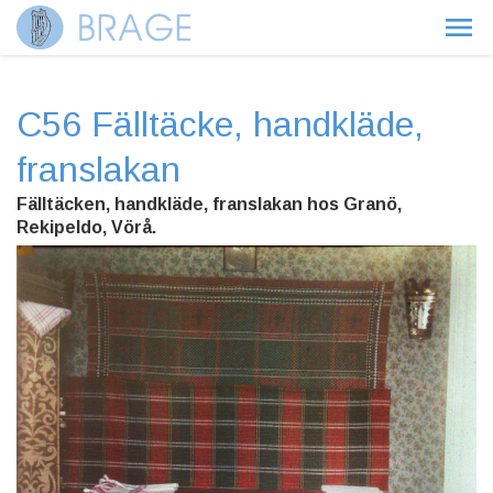
C56 Fälltäcke, handkläde,
franslakan
Fälltäcken, handkläde, franslakan hos Granö,
Rekipeldo, Vörå.