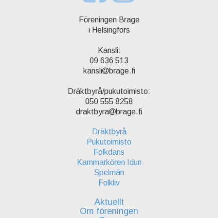
Föreningen Brage
i Helsingfors
Kansli:
09 636 513
kansli
brage.fi
Dräktbyrå/pukutoimisto:
050 555 8258
draktbyra
brage.fi
Dräktbyrå
Pukutoimisto
Folkdans
Kammarkören Idun
Spelmän
Folkliv
Aktuellt
Om föreningen