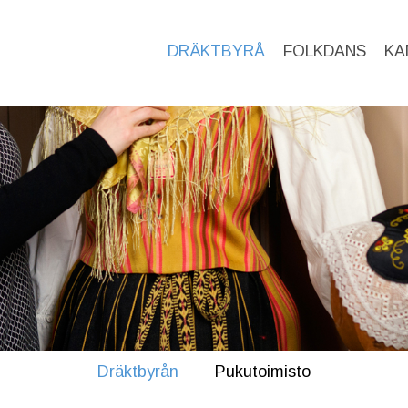
DRÄKTBYRÅ
FOLKDANS
KA
Dräktbyrån
Pukutoimisto