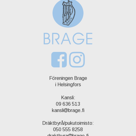
Föreningen Brage
i Helsingfors
Kansli:
09 636 513
kansli
brage.fi
Dräktbyrå/pukutoimisto:
050 555 8258
draktbyra
brage.fi