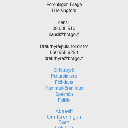
Föreningen Brage
i Helsingfors
Kansli:
09 636 513
kansli
brage.fi
Dräktbyrå/pukutoimisto:
050 555 8258
draktbyra
brage.fi
Dräktbyrå
Pukutoimisto
Folkdans
Kammarkören Idun
Spelmän
Folkliv
Aktuellt
Om föreningen
Barn
Lokalen