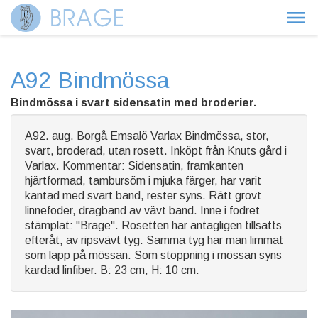
A92 Bindmössa
Bindmössa i svart sidensatin med broderier.
A92. aug. Borgå Emsalö Varlax Bindmössa, stor,
svart, broderad, utan rosett. Inköpt från Knuts gård i
Varlax. Kommentar: Sidensatin, framkanten
hjärtformad, tambursöm i mjuka färger, har varit
kantad med svart band, rester syns. Rätt grovt
linnefoder, dragband av vävt band. Inne i fodret
stämplat: "Brage". Rosetten har antagligen tillsatts
efteråt, av ripsvävt tyg. Samma tyg har man limmat
som lapp på mössan. Som stoppning i mössan syns
kardad linfiber. B: 23 cm, H: 10 cm.